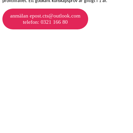
provtillfället. Ett godkänt kunskapsprov är giltigt i 1 år.
anmälan epost.cts@outlook.com
telefon: 0321 166 80