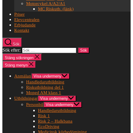
Motorcykel A/A2/A1
MC Riskutb. (länk)
Priser
Elevcentralen
Erbjudande
Kontakt
Sök
Sök efter:
Stäng sökningen
Stäng menyn
Anmälan
Visa undermeny
Handledarutbildning
Riskutbildning del 1
Moped AM klass 1
Utbildningar
Visa undermeny
Personbil
Visa undermeny
Handledarutbildning
Risk 1
Risk 2 – Halkbana
EcoDriving
Medicinsk körbedömining