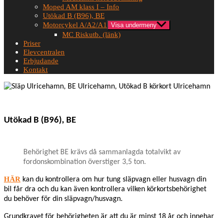
Moped AM klass I – Info
Utökad B (B96), BE
Motorcykel A/A2/A1
Visa undermeny
MC Riskutb. (länk)
Priser
Elevcentralen
Erbjudande
Kontakt
Utökad B (B96), BE
Behörighet BE krävs då sammanlagda totalvikt av
fordonskombination överstiger 3,5 ton.
HÄR
kan du kontrollera om hur tung släpvagn eller husvagn din
bil får dra och du kan även kontrollera vilken körkortsbehörighet
du behöver för din släpvagn/husvagn.
Grundkravet för behörigheten är att du är minst 18 år och innehar