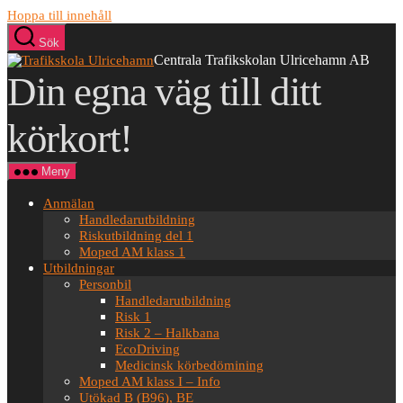
Hoppa till innehåll
Sök
Centrala Trafikskolan Ulricehamn AB
Din egna väg till ditt
körkort!
Meny
Anmälan
Handledarutbildning
Riskutbildning del 1
Moped AM klass 1
Utbildningar
Personbil
Handledarutbildning
Risk 1
Risk 2 – Halkbana
EcoDriving
Medicinsk körbedömining
Moped AM klass I – Info
Utökad B (B96), BE