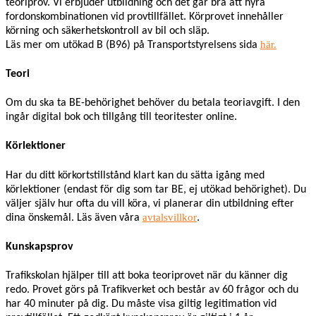
teoriprov. Vi erbjuder utbildning och det går bra att hyra
fordonskombinationen vid provtillfället. Körprovet innehåller
körning och säkerhetskontroll av bil och släp.
här.
Läs mer om utökad B (B96) på Transportstyrelsens sida
Teori
Om du ska ta BE-behörighet behöver du betala teoriavgift. I den
ingår digital bok och tillgång till teoritester online.
Körlektioner
Har du ditt körkortstillstånd klart kan du sätta igång med
körlektioner (endast för dig som tar BE, ej utökad behörighet). Du
väljer själv hur ofta du vill köra, vi planerar din utbildning efter
avtalsvillkor
dina önskemål. Läs även våra
.
Kunskapsprov
Trafikskolan hjälper till att boka teoriprovet när du känner dig
redo. Provet görs på Trafikverket och består av 60 frågor och du
har 40 minuter på dig. Du måste visa giltig legitimation vid