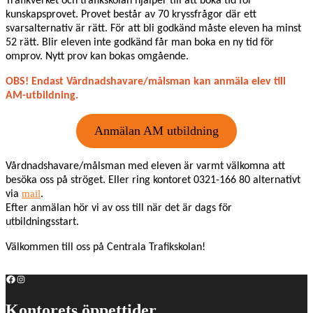
Trafikverket och trafikskolan hjälper till att boka tid för
kunskapsprovet. Provet består av 70 kryssfrågor där ett
svarsalternativ är rätt. För att bli godkänd måste eleven ha minst
52 rätt. Blir eleven inte godkänd får man boka en ny tid för
omprov. Nytt prov kan bokas omgående.
OBS! Endast Vårdnadshavare/målsman kan anmäla elev till
AM-utbildning.
Anmälan AM utbildning
Vårdnadshavare/målsman med eleven är varmt välkomna att
besöka oss på ströget. Eller ring kontoret 0321-166 80 alternativt
mail
via
.
Efter anmälan hör vi av oss till när det är dags för
utbildningsstart.
Välkommen till oss på Centrala Trafikskolan!
Facebook
Instagram
Kontorets öppettider