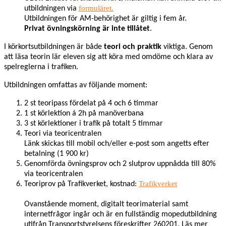
formuläret.
utbildningen via
Utbildningen för AM-behörighet är giltig i fem år.
Privat övningskörning är inte tillåtet
.
I körkortsutbildningen är både
teori och praktik
viktiga. Genom
att läsa teorin lär eleven sig att köra med omdöme och klara av
spelreglerna i trafiken.
Utbildningen omfattas av följande moment:
2 st teoripass fördelat på 4 och 6 timmar
1 st körlektion á 2h på manöverbana
3 st körlektioner i trafik på totalt 5 timmar
Teori via teoricentralen
Länk skickas till mobil och/eller e-post som angetts efter
betalning (1 900 kr)
Genomförda övningsprov och 2 slutprov uppnådda till 80%
via teoricentralen
Trafikverket
Teoriprov på Trafikverket, kostnad:
Ovanstående moment, digitalt teorimaterial samt
internetfrågor ingår och är en fullständig mopedutbildning
utifrån Transportstyrelsens föreskrifter 260201. Läs mer