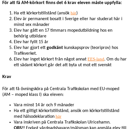
För att få AM-körkort finns det 6 krav eleven måste uppfylla:
här
Ha ett körkortstillstånd (ansök
)
Elev är permanent bosatt i Sverige eller har studerat här i
minst sex månader
Elev har gått en 17 timmars mopedutbildning hos en
behörig utbildare
Elev har fyllt 15 år
Elev har gjort ett
godkänt
kunskapsprov (teoriprov) hos
Trafikverket.
EES-land
Elev har inget körkort från något annat
. Om du har
ett sådant körkort går det att byta ut mot ett svenskt
Krav
För att få övningsköra på Centrala Trafikskolan med EU-moped
(AM – moped klass I) ska eleven:
Vara minst 14 år och 9 månader
Ha ett giltigt körkortstillstånd, ansök om körkortstillstånd
här
med hälsodeklaration
Vara inskriven på Centrala Trafikskolan Ulricehamn.
OBS!!
Endast vårdnadshavare/målsman kan anmäla elev till