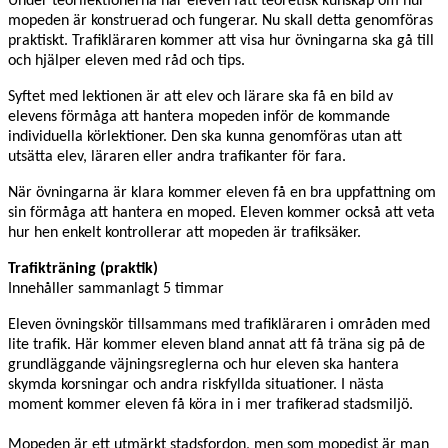
Under teorilektionerna har eleven fått teoretisk kunskap om hur
mopeden är konstruerad och fungerar. Nu skall detta genomföras
praktiskt. Trafikläraren kommer att visa hur övningarna ska gå till
och hjälper eleven med råd och tips.
Syftet med lektionen är att elev och lärare ska få en bild av
elevens förmåga att hantera mopeden inför de kommande
individuella körlektioner. Den ska kunna genomföras utan att
utsätta elev, läraren eller andra trafikanter för fara.
När övningarna är klara kommer eleven få en bra uppfattning om
sin förmåga att hantera en moped. Eleven kommer också att veta
hur hen enkelt kontrollerar att mopeden är trafiksäker.
Trafikträning (praktik)
Innehåller sammanlagt 5 timmar
Eleven övningskör tillsammans med trafikläraren i områden med
lite trafik. Här kommer eleven bland annat att få träna sig på de
grundläggande väjningsreglerna och hur eleven ska hantera
skymda korsningar och andra riskfyllda situationer. I nästa
moment kommer eleven få köra in i mer trafikerad stadsmiljö.
Mopeden är ett utmärkt stadsfordon, men som mopedist är man