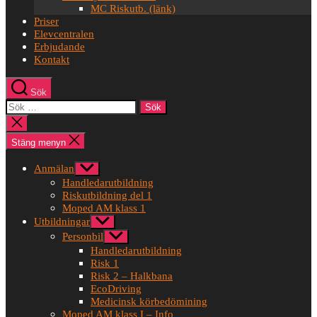
MC Riskutb. (länk)
Priser
Elevcentralen
Erbjudande
Kontakt
Sök
Sök
efter:
Stäng
sökningen
Stäng menyn
Anmälan
Visa
undermeny
Handledarutbildning
Riskutbildning del 1
Moped AM klass 1
Utbildningar
Visa
undermeny
Personbil
Visa
undermeny
Handledarutbildning
Risk 1
Risk 2 – Halkbana
EcoDriving
Medicinsk körbedömining
Moped AM klass I – Info