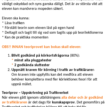
väldigt oskyddad och syns ganska dåligt. Det är av största vikt att
eleven kan manövrera mopeden säkert.
Eleven ska kunna:
* Läsa trafiken
* Förstått teorin som eleven läst på egen hand
* Deltagit och tagit till sig vad som tagits upp på teorilektionerna
* Kan de praktiska momenten
OBS!! INNAN teoriprovet kan bokas skall eleven
:
Blivit godkänd på körkortsfrågorna
(80%):
*
minst alla pluggatester
*
2 godkända sluttester
Uppnått kraven för körning i trafik
av trafiklärare
n
Om kraven inte uppfyllts kan det medföra att eleven
behöver komplettera med fler körlektioner/teori för att
uppnå målet.
Teoriprov – Uppskrivning
på Trafikverket
När eleven gått igenom utbildningens
alla delar och är godkänd
av trafikläraren
är det dags för
kunskapsprov
. Det genomförs på