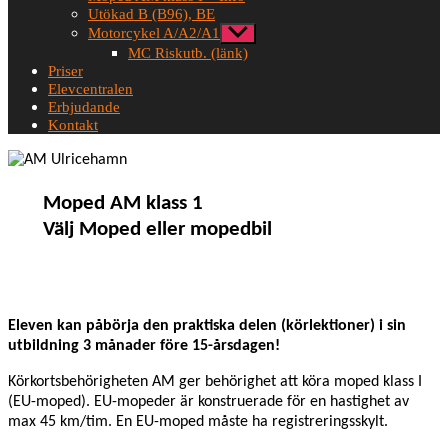
Utökad B (B96), BE
Motorcykel A/A2/A1
Visa
undermeny
MC Riskutb. (länk)
Priser
Elevcentralen
Erbjudande
Kontakt
Moped AM klass 1
Välj Moped eller mopedbil
Eleven kan påbörja den praktiska delen (körlektioner) i sin
utbildning 3 månader före 15-årsdagen!
Körkortsbehörigheten AM ger behörighet att köra moped klass I
(EU-moped). EU-mopeder är konstruerade för en hastighet av
max 45 km/tim. En EU-moped måste ha registreringsskylt.