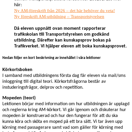
här:
Ny AM-föreskrift från 2026 – det här behöver du veta!
Ny föreskrift AM-utbildning – Transportstyrelsen
Då eleven uppnått ovan moment rapporterar
trafikskolan till Transportstyrelsen om godkänd
utbildning. Därefter kan kunskapsprov bokas på
Trafikverket. Vi hjälper eleven att boka kunskapsprovet.
Nedan följer en kort beskrivning av innehållet i våra lektioner
Körkortsboken
I samband med utbildningens första dag får eleven via mail/sms
inloggning till digital teori. Körkortsfrågorna består av
instuderingsfrågor, delprov och repetition.
Mopeden (teori)
Lektionen börjar med information om hur utbildningen är upplagd
och reglerna kring AM-körkort. Vi går igenom och diskuterar hur
mopeden är konstruerad och hur den fungerar för att du ska
kunna köra och sköta en moped på ett bra sätt. Vi tar även upp
körning med passagerare samt vad som gäller för körning med