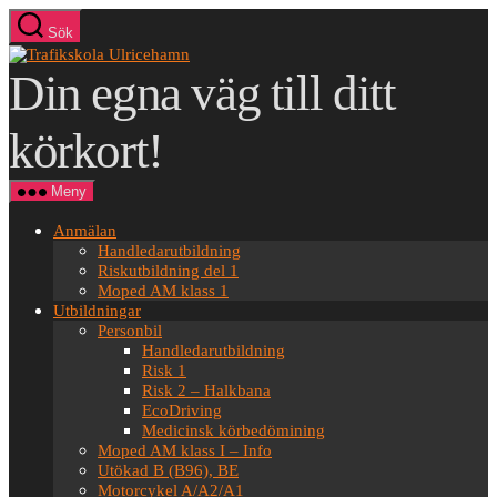
Hoppa
Sök
till
Centrala
innehåll
Trafikskolan
Din egna väg till ditt
Ulricehamn
AB
körkort!
Meny
Anmälan
Handledarutbildning
Riskutbildning del 1
Moped AM klass 1
Utbildningar
Personbil
Handledarutbildning
Risk 1
Risk 2 – Halkbana
EcoDriving
Medicinsk körbedömining
Moped AM klass I – Info
Utökad B (B96), BE
Motorcykel A/A2/A1