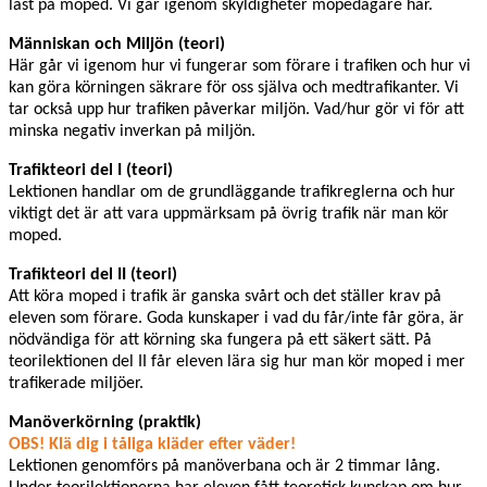
last på moped. Vi går igenom skyldigheter mopedägare har.
Människan och Miljön (teori)
Här går vi igenom hur vi fungerar som förare i trafiken och hur vi
kan göra körningen säkrare för oss själva och medtrafikanter. Vi
tar också upp hur trafiken påverkar miljön. Vad/hur gör vi för att
minska negativ inverkan på miljön.
Trafikteori del I (teori)
Lektionen handlar om de grundläggande trafikreglerna och hur
viktigt det är att vara uppmärksam på övrig trafik när man kör
moped.
Trafikteori del II (teori)
Att köra moped i trafik är ganska svårt och det ställer krav på
eleven som förare. Goda kunskaper i vad du får/inte får göra, är
nödvändiga för att körning ska fungera på ett säkert sätt. På
teorilektionen del II får eleven lära sig hur man kör moped i mer
trafikerade miljöer.
Manöverkörning (praktik)
OBS!
Klä dig i tåliga kläder efter väder!
Lektionen genomförs på manöverbana och är 2 timmar lång.